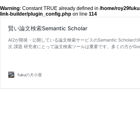
Warning
: Constant TRUE already defined in
/home/roy29fuku
link-builder/plugin_config.php
on line
114
賢い論文検索Semantic Scholar
AI2が開発・公開している論文検索サービスのSemantic Schol
次 課題 研究者にとって論文検索ツールは重要です。多くの方がGoogle
賢
読む
い
論
文
fukuの犬小屋
検
索
Semantic
Scholar