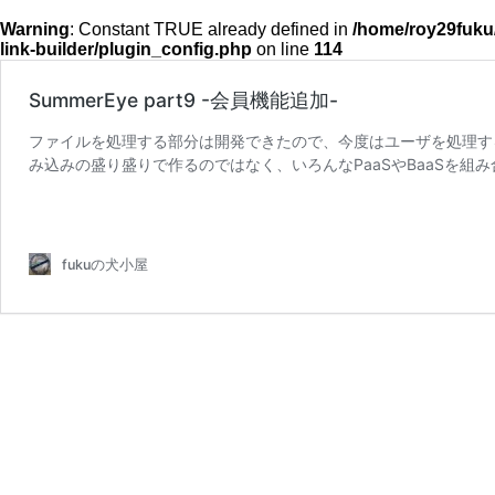
Warning
: Constant TRUE already defined in
/home/roy29fuku
link-builder/plugin_config.php
on line
114
SummerEye part9 -会員機能追加-
ファイルを処理する部分は開発できたので、今度はユーザを処理する
み込みの盛り盛りで作るのではなく、いろんなPaaSやBaaSを組
SummerEye
ることも目的とし …
続きを読む
part9
-
会
fukuの犬小屋
員
機
能
追
加-