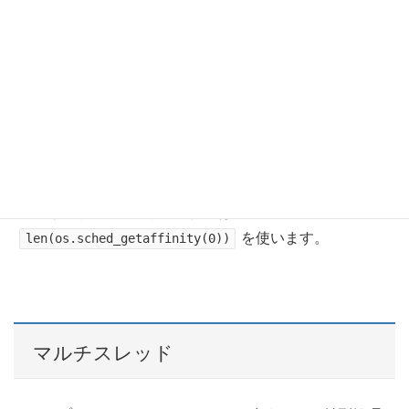
おまけ CPUのコア数の取得
でシステムのコア数を取得できます。
os.cpu_count()
これで取得するとMac book Proのコア数が8つと認識され
ているらしい。
現在利用可能のコア数の取得には
を使います。
len(os.sched_getaffinity(0))
マルチスレッド